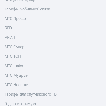
выкупа
акций
Тарифы мобильной связи
Дивиденды
Рынок
МТС Проще
облигаций
RED
Описание
Еврооблигации-2023
РИИЛ
Уведомление
о
МТС Супер
погашении
именных
МТС ТОП
облигаций
Другое
МТС Junior
Регистратор
Реквизиты
МТС Мудрый
Контакты
йчивое развитие
МТС Налегке
и деловая этика
На главную
Тарифы для спутникового ТВ
Год на максимуме