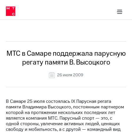
О
сторам и акционерам
Комплаенс и деловая этика
Устойчивое развитие
Медиа-центр
О МТС
О МТС
На главную
компании
О
компании
Стратегия
Стратегия
Все Новости
Карьера
в МТС
Карьера
в МТС
Пресс-
МТС в Самаре поддержала парусную
релизы
История
регату памяти В. Высоцкого
компании
МТС
о технологиях
Руководство
26 июля 2009
региона
Правовая
информация
В Самаре 25 июля состоялась IX Парусная регата
памяти Владимира Высоцкого, постоянным партнером
Контакты
которой на протяжении нескольких последних лет
является компания МТС. Парусный спорт — это, с
Медиа-центр
одной стороны, увлечение активных людей, ценящих
Пресс-
свободу и мобильность, а с другой — командный вид
релизы