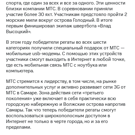
спорта, где один за всех и все за одного. Эти ценности
близки компании МТС. В соревновании приняли
МТС
участие более 30 яхт. Участникам предстояло пройти 2
о технологиях
морские мили вокруг острова Голодный. В итоге
первым финишировал экипаж швертбота «Влад
Достижения
Высоцкий».
Интервью
В этом году победители регаты во всех шести
категориях получили специальный подарок от МТС —
Финансовая
мобильные usb-модемы. С помощью этих устройств
отчетность
участники смогут выходить в Интернет в любой точке,
где есть мобильная связь МТС с ноутбука или
Контакты
компьютера.
Новости
МТС стремится к лидерству, в том числе, на рынке
в
дополнительных услуг и активно развивает сети 3G от
регионе
МТС в Самаре. Зона действия сети «третьего
поколения» уже включает в себя практически всю
м и акционерам
городскую набережную и Волжские острова напротив
Корпоративное
Самары. Так что теперь победители регаты смогут
управление
воспользоваться широкополосным доступом в
Интернет не только в черте города, но и за его
Корпоративный
пределами.
секретарь