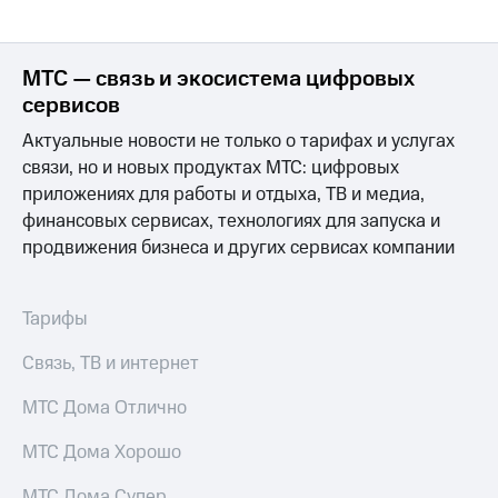
Раскрытие
информации
Информация
акционерам
МТС — связь и экосистема цифровых
Документы
сервисов
ПАО
"МТС"
Актуальные новости не только о тарифах и услугах
Собрания
связи, но и новых продуктах МТС: цифровых
акционеров
приложениях для работы и отдыха, ТВ и медиа,
Личный
кабинет
финансовых сервисах, технологиях для запуска и
акционера
продвижения бизнеса и других сервисах компании
Акционерный
капитал
Контроль
Тарифы
и
аудит
Связь, ТВ и интернет
Рынок
акций
МТС Дома Отлично
Описание
Программа
МТС Дома Хорошо
приобретения
Порядок
МТС Дома Супер