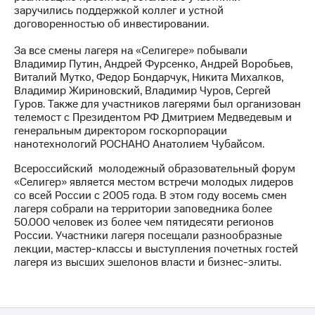
Раскрытие
заручились поддержкой коллег и устной
информации
договоренностью об инвестировании.
Информация
акционерам
За все смены лагеря на «Селигере» побывали
Документы
Владимир Путин, Андрей Фурсенко, Андрей Воробьев,
ПАО
Виталий Мутко, Федор Бондарчук, Никита Михалков,
"МТС"
Владимир Жириновский, Владимир Чуров, Сергей
Собрания
Гуров. Также для участников лагерями был организован
акционеров
телемост с Президентом РФ Дмитрием Медведевым и
Личный
генеральным директором госкорпорации
кабинет
нанотехнологий РОСНАНО Анатолием Чубайсом.
акционера
Акционерный
Всероссийский молодежный образовательный форум
капитал
«Селигер» является местом встречи молодых лидеров
Контроль
со всей России с 2005 года. В этом году восемь смен
и
лагеря собрали на территории заповедника более
аудит
50.000 человек из более чем пятидесяти регионов
Рынок
России. Участники лагеря посещали разнообразные
акций
лекции, мастер-классы и выступления почетных гостей
лагеря из высших эшелонов власти и бизнес-элиты.
Описание
Программа
приобретения
Порядок