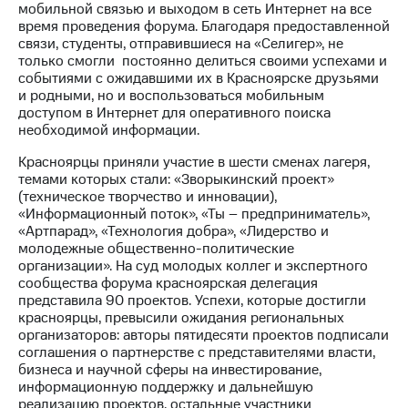
мобильной связью и выходом в сеть Интернет на все
время проведения форума. Благодаря предоставленной
МТС
связи, студенты, отправившиеся на «Селигер», не
о технологиях
только смогли постоянно делиться своими успехами и
событиями с ожидавшими их в Красноярске друзьями
Достижения
и родными, но и воспользоваться мобильным
доступом в Интернет для оперативного поиска
Интервью
необходимой информации.
Финансовая
Красноярцы приняли участие в шести сменах лагеря,
отчетность
темами которых стали: «Зворыкинский проект»
(техническое творчество и инновации),
Контакты
«Информационный поток», «Ты – предприниматель»,
«Артпарад», «Технология добра», «Лидерство и
Новости
молодежные общественно-политические
в
организации». На суд молодых коллег и экспертного
регионе
сообщества форума красноярская делегация
представила 90 проектов. Успехи, которые достигли
м и акционерам
красноярцы, превысили ожидания региональных
Корпоративное
организаторов: авторы пятидесяти проектов подписали
управление
соглашения о партнерстве с представителями власти,
бизнеса и научной сферы на инвестирование,
Корпоративный
информационную поддержку и дальнейшую
секретарь
реализацию проектов, остальные участники