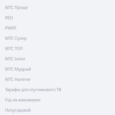
МТС Проще
RED
РИИЛ
МТС Супер
МТС ТОП
МТС Junior
МТС Мудрый
МТС Налегке
Тарифы для спутникового ТВ
Год на максимуме
Полугодовой