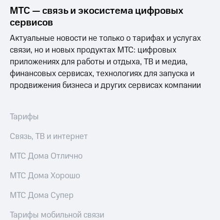
выкупа
МТС — связь и экосистема цифровых
акций
сервисов
Дивиденды
Рынок
Актуальные новости не только о тарифах и услугах
облигаций
связи, но и новых продуктах МТС: цифровых
приложениях для работы и отдыха, ТВ и медиа,
Описание
Еврооблигации-2023
финансовых сервисах, технологиях для запуска и
Уведомление
продвижения бизнеса и других сервисах компании
о
погашении
именных
Тарифы
облигаций
Другое
Связь, ТВ и интернет
Регистратор
Реквизиты
МТС Дома Отлично
Контакты
йчивое развитие
МТС Дома Хорошо
и деловая этика
На главную
МТС Дома Супер
Тарифы мобильной связи