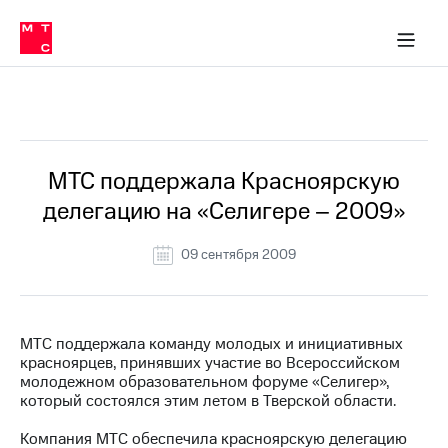
О
сторам и акционерам
Комплаенс и деловая этика
Устойчивое развитие
Медиа-центр
О МТС
О МТС
На главную
компании
О
компании
Стратегия
Стратегия
Все Новости
Карьера
в МТС
Карьера
в МТС
Пресс-
МТС поддержала Красноярскую
релизы
История
делегацию на «Селигере – 2009»
компании
МТС
о технологиях
Руководство
09 сентября 2009
региона
Правовая
информация
МТС поддержала команду молодых и инициативных
красноярцев, принявших участие во Всероссийском
Контакты
молодежном образовательном форуме «Селигер»,
который состоялся этим летом в Тверской области.
Медиа-центр
Пресс-
Компания МТС обеспечила красноярскую делегацию
релизы