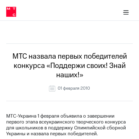
О
сторам и акционерам
Комплаенс и деловая этика
Устойчивое развитие
Медиа-центр
О МТС
О МТС
На главную
компании
О
компании
Стратегия
Стратегия
Все Новости
Карьера
в МТС
Карьера
в МТС
Пресс-
МТС назвала первых победителей
релизы
История
конкурса «Поддержи своих! Знай
компании
МТС
наших!»
о технологиях
Руководство
региона
01 февраля 2010
Правовая
информация
Контакты
МТС-Украина 1 февраля объявила о завершении
первого этапа всеукраинского творческого конкурса
Медиа-центр
для школьников в поддержку Олимпийской сборной
Пресс-
Украины и назвала первых победителей.
релизы