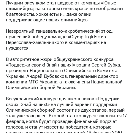
Раскрытие
Лучшим рисунком стал шедевр от команды «Юные
информации
олимпийцы», на котором очень красочно изображены
Информация
биатлонисты, хоккеисты и… даже олени,
акционерам
поддерживающие наших олимпийцев.
Документы
ПАО
Невероятный танцевально-акробатический этюд,
"МТС"
принесший победу команде «Olympik girls» из
Собрания
Переяслава-Хмельницкого в комментариях не
акционеров
нуждается.
Личный
кабинет
В авторитетное жюри общеукраинского конкурса
акционера
«Поддержи своих! Знай наших!» вошли Сергей Бубка,
Акционерный
президент Национального Олимпийского Комитета
капитал
Украины, Андрей Дубовсков, генеральный директор
Контроль
компании МТС-Украина, а также члены Национальной
и
Олимпийской сборной Украины.
аудит
Рынок
Всеукраинский конкурс для школьников «Поддержи
акций
своих! Знай наших!» на лучший вариант поддержки
Олимпийской сборной состоит из двух этапов, первый
Описание
этап уже завершен. Второй этап конкурса закончится 17
Программа
февраля, когда будет проведен финальный подсчет
приобретения
голосов, и станут известны победители, которые
Порядок
получат приз зрительских симпатий. 16 февраля 2010