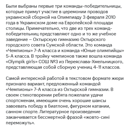
Были выбраны первые три команды-победительницы,
МТС
которые примут участие в церемонии проводов
о технологиях
украинской сборной на Олимпиаду 3 февраля 2010
года в Украинском доме на Европейской площади
Достижения
столицы. Примечательно, что две из трех команд-
победительниц представляют одно и то же учебное
Интервью
заведение – Охтырскую гимназию Охтырского
городского совета Сумской области. Это команда
Финансовая
«Чемпионы» 7-A класса и команда «Юные олимпийцы»
отчетность
5-A класса. В тройку чемпионов также вошла команда
«Olympik girls» СОШ №3 из Переяслава-Хмельницкого,
Контакты
представляющая собой сборную учениц 4-11 классов.
Новости
Самой интересной работой в текстовом формате жюри
в
признало вариант, предложенный командой
регионе
«Чемпионы» 7-А класса из Охтырской гимназии. В
своем стихотворении ребята пожелали удачи
м и акционерам
спортсменам, имеющим очень хорошие шансы
Корпоративное
завоевать победу в биатлоне, фигурном катании,
управление
санном спорте. Литературное произведение
заканчивается бессмертной фразой «жовто-сині
Корпоративный
переможуть».
секретарь