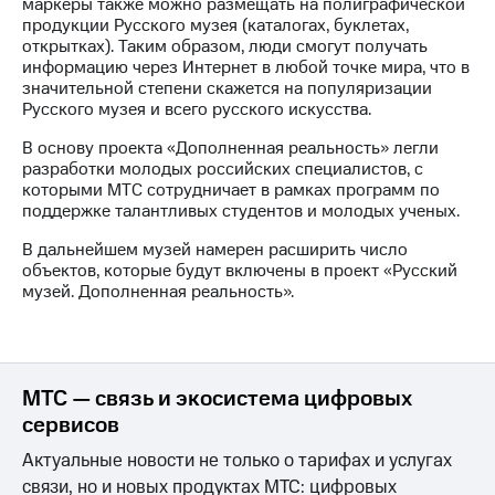
Раскрытие
маркеры также можно размещать на полиграфической
информации
продукции Русского музея (каталогах, буклетах,
Информация
открытках). Таким образом, люди смогут получать
акционерам
информацию через Интернет в любой точке мира, что в
Документы
значительной степени скажется на популяризации
ПАО
Русского музея и всего русского искусства.
"МТС"
В основу проекта «Дополненная реальность» легли
Собрания
разработки молодых российских специалистов, с
акционеров
которыми МТС сотрудничает в рамках программ по
Личный
поддержке талантливых студентов и молодых ученых.
кабинет
акционера
В дальнейшем музей намерен расширить число
Акционерный
объектов, которые будут включены в проект «Русский
капитал
музей. Дополненная реальность».
Контроль
и
аудит
Рынок
акций
МТС — связь и экосистема цифровых
сервисов
Описание
Программа
Актуальные новости не только о тарифах и услугах
приобретения
связи, но и новых продуктах МТС: цифровых
Порядок