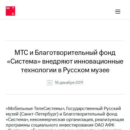
О
сторам и акционерам
Комплаенс и деловая этика
Устойчивое развитие
Медиа-центр
О МТС
О МТС
На главную
компании
О
компании
Стратегия
Стратегия
Все Новости
Карьера
в МТС
Карьера
в МТС
Пресс-
МТС и Благотворительный фонд
релизы
История
«Система» внедряют инновационные
компании
МТС
технологии в Русском музее
о технологиях
Руководство
региона
16 декабря 2011
Правовая
информация
Контакты
«Мобильные ТелеСистемы», Государственный Русский
музей (Санкт-Петербург) и Благотворительный фонд
Медиа-центр
«Система», некоммерческая организация, реализующая
Пресс-
программы социального инвестирования ОАО АФК
релизы