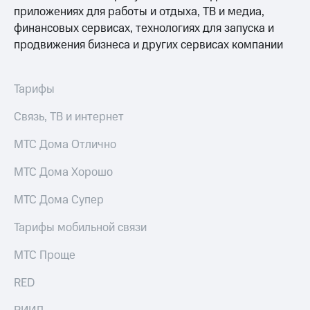
выкупа
приложениях для работы и отдыха, ТВ и медиа,
акций
финансовых сервисах, технологиях для запуска и
Дивиденды
продвижения бизнеса и других сервисах компании
Рынок
облигаций
Описание
Тарифы
Еврооблигации-2023
Уведомление
Связь, ТВ и интернет
о
погашении
МТС Дома Отлично
именных
облигаций
МТС Дома Хорошо
Другое
МТС Дома Супер
Регистратор
Реквизиты
Тарифы мобильной связи
Контакты
йчивое развитие
МТС Проще
и деловая этика
На главную
RED