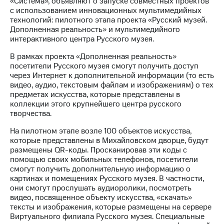
«Система», объявляют о запуске совместных проектов
с использованием инновационных мультимедийных
МТС
технологий: пилотного этапа проекта «Русский музей.
о технологиях
Дополненная реальность» и мультимедийного
интерактивного центра Русского музея.
Достижения
В рамках проекта «Дополненная реальность»
Интервью
посетители Русского музея смогут получить доступ
через Интернет к дополнительной информации (то есть
Финансовая
видео, аудио, текстовым файлам и изображениям) о тех
отчетность
предметах искусства, которые представлены в
коллекции этого крупнейшего центра русского
Контакты
творчества.
Новости
На пилотном этапе возле 100 объектов искусства,
в
которые представлены в Михайловском дворце, будут
регионе
размещены QR-коды. Просканировав эти коды с
помощью своих мобильных телефонов, посетители
смогут получить дополнительную информацию о
м и акционерам
Корпоративное
картинах и помещениях Русского музея. В частности,
управление
они смогут прослушать аудиоролики, посмотреть
видео, посвященное объекту искусства, «скачать»
Корпоративный
тексты и изображения, которые размещены на сервере
секретарь
Виртуального филиала Русского музея. Специальные