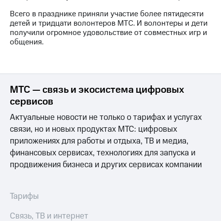
Раскрытие
информации
Всего в празднике приняли участие более пятидесяти
Информация
детей и тридцати волонтеров МТС. И волонтеры и дети
акционерам
получили огромное удовольствие от совместных игр и
Документы
общения.
ПАО
"МТС"
Собрания
акционеров
Личный
МТС — связь и экосистема цифровых
кабинет
сервисов
акционера
Акционерный
Актуальные новости не только о тарифах и услугах
капитал
связи, но и новых продуктах МТС: цифровых
Контроль
приложениях для работы и отдыха, ТВ и медиа,
и
аудит
финансовых сервисах, технологиях для запуска и
Рынок
продвижения бизнеса и других сервисах компании
акций
Описание
Тарифы
Программа
приобретения
Связь, ТВ и интернет
Порядок