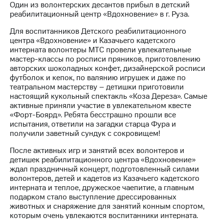
Один из волонтерских десантов прибыл в детский
реабилитационный центр «Вдохновение» в г. Руза.
МТС
о технологиях
Для воспитанников Детского реабилитационного
центра «Вдохновение» и Казачьего кадетского
Достижения
интерната волонтеры МТС провели увлекательные
мастер-классы по росписи пряников, приготовлению
Интервью
авторских шоколадных конфет, дизайнерской росписи
футболок и кепок, по валянию игрушек и даже по
Финансовая
театральном мастерству – детишки приготовили
отчетность
настоящий кукольный спектакль «Коза Дереза». Самые
активные приняли участие в увлекательном квесте
Контакты
«Форт-Боярд». Ребята бесстрашно прошли все
испытания, ответили на загадки старца Фура и
Новости
получили заветный сундук с сокровищем!
в
регионе
После активных игр и занятий всех волонтеров и
детишек реабилитационного центра «Вдохновение»
м и акционерам
ждал праздничный концерт, подготовленный силами
Корпоративное
волонтеров, детей и кадетов из Казачьего кадетского
управление
интерната и теплое, дружеское чаепитие, а главным
подарком стало выступление дрессированных
Корпоративный
животных и снаряжение для занятий конным спортом,
секретарь
которым очень увлекаются воспитанники интерната.