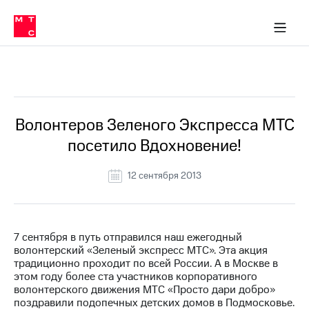
О
сторам и акционерам
Комплаенс и деловая этика
Устойчивое развитие
Медиа-центр
О МТС
О МТС
На главную
компании
О
компании
Стратегия
Стратегия
Все Новости
Карьера
в МТС
Карьера
в МТС
Пресс-
Волонтеров Зеленого Экспресса МТС
релизы
История
посетило Вдохновение!
компании
МТС
о технологиях
Руководство
12 сентября 2013
региона
Правовая
информация
7 сентября в путь отправился наш ежегодный
волонтерский «Зеленый экспресс МТС». Эта акция
Контакты
традиционно проходит по всей России. А в Москве в
этом году более ста участников корпоративного
Медиа-центр
волонтерского движения МТС «Просто дари добро»
Пресс-
поздравили подопечных детских домов в Подмосковье.
релизы