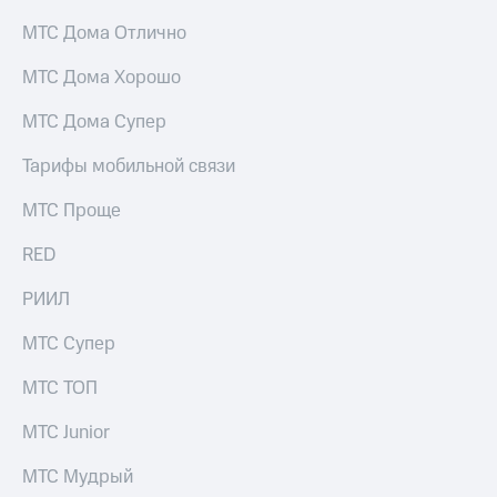
выкупа
МТС Дома Отлично
акций
Дивиденды
Рынок
МТС Дома Хорошо
облигаций
МТС Дома Супер
Описание
Еврооблигации-2023
Тарифы мобильной связи
Уведомление
о
МТС Проще
погашении
именных
RED
облигаций
Другое
РИИЛ
Регистратор
МТС Супер
Реквизиты
Контакты
МТС ТОП
йчивое развитие
и деловая этика
МТС Junior
На главную
МТС Мудрый