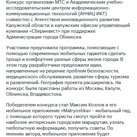
Конкурс организован МТС и Академическим учебно-
исследовательским центром информационно-
МТС
коммуникационных технологий (АУНИЦ ИКТ)
о технологиях
совместно с Агентством инновационного развития
Калужской области и калужским офисом управляющей
Достижения
компании «Сберинвест» при поддержке
Администрации города Обнинска.
Интервью
Участники предложили программы, помогающие с
Финансовая
помощью современных мобильных гаджетов сделать
отчетность
проще и комфортнее разные сферы жизни города. В
этом году разработчики предложили идеи,
Контакты
направленные на решение проблем безопасности,
медицинского обслуживания, развитие сферы туризма
Новости
и развлечений. География проекта расширилась. На
в
конкурс были присланы работы из Москвы, Калуги,
регионе
Обнинска, Владивостока.
м и акционерам
Победителем конкурса стал Максим Козлов и его
Корпоративное
мобильное приложение «Matryoshka» - мобильный гид,
управление
с помощью которого туристы смогут пройти по
наиболее интересным городским маршрутам, узнать
Корпоративный
любопытную информацию, получить советы. По
секретарь
мнению автора, мобильное приложение будет