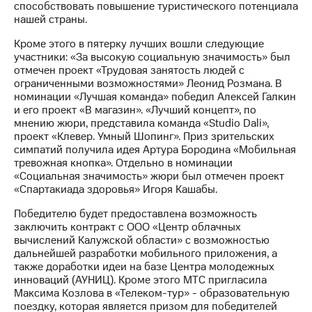
Раскрытие
способствовать повышение туристического потенциала
информации
нашей страны.
Информация
акционерам
Кроме этого в пятерку лучших вошли следующие
Документы
участники: «За высокую социальную значимость» был
ПАО
отмечен проект «Трудовая занятость людей с
"МТС"
ограниченными возможностями» Леонид Розмана. В
Собрания
номинации «Лучшая команда» победил Алексей Галкин
акционеров
и его проект «В магазин». «Лучший концепт», по
Личный
мнению жюри, представила команда «Studio Dali»,
кабинет
проект «Клевер. Умный Шопинг». Приз зрительских
акционера
симпатий получила идея Артура Бородина «Мобильная
Акционерный
тревожная кнопка». Отдельно в номинации
капитал
«Социальная значимость» жюри был отмечен проект
Контроль
«Спартакиада здоровья» Игоря Кашабы.
и
Победителю будет предоставлена возможность
аудит
заключить контракт с ООО «Центр облачных
Рынок
вычислений Калужской области» с возможностью
акций
дальнейшей разработки мобильного приложения, а
также доработки идеи на базе Центра молодежных
Описание
инноваций (АУНИЦ). Кроме этого МТС пригласила
Программа
Максима Козлова в «Телеком-тур» - образовательную
приобретения
поездку, которая является призом для победителей
Порядок