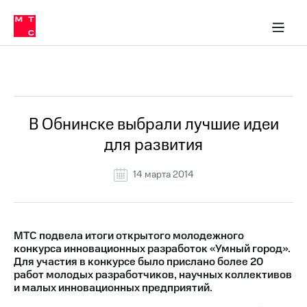
О
сторам и акционерам
Комплаенс и деловая этика
Устойчивое развитие
Медиа-центр
О МТС
О МТС
На главную
компании
О
компании
Стратегия
Стратегия
Все Новости
Карьера
в МТС
Карьера
в МТС
Пресс-
В Обнинске выбрали лучшие идеи
релизы
История
для развития
компании
МТС
о технологиях
Руководство
14 марта 2014
региона
Правовая
информация
МТС подвела итоги открытого молодежного
конкурса инновационных разработок «Умный город».
Контакты
Для участия в конкурсе было прислано более 20
работ молодых разработчиков, научных коллективов
Медиа-центр
и малых инновационных предприятий.
Пресс-
релизы