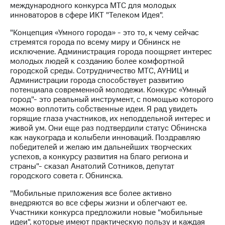
международного конкурса МТС для молодых
выкупа
инноваторов в сфере ИКТ "Телеком Идея".
акций
Дивиденды
"Концепция «Умного города» - это то, к чему сейчас
Рынок
стремятся города по всему миру и Обнинск не
облигаций
исключение. Администрация города поощряет интерес
молодых людей к созданию более комфортной
Описание
городской среды. Сотрудничество МТС, АУНИЦ и
Еврооблигации-2023
Администрации города способствует развитию
Уведомление
потенциала современной молодежи. Конкурс «Умный
о
город"- это реальный инструмент, с помощью которого
погашении
можно воплотить собственные идеи. Я рад увидеть
именных
горящие глаза участников, их неподдельной интерес и
облигаций
живой ум. Они еще раз подтвердили статус Обнинска
Другое
как наукограда и колыбели инноваций. Поздравляю
победителей и желаю им дальнейших творческих
Регистратор
успехов, а конкурсу развития на благо региона и
Реквизиты
страны"- сказал Анатолий Сотников, депутат
Контакты
городского совета г. Обнинска.
йчивое развитие
и деловая этика
"Мобильные приложения все более активно
На главную
внедряются во все сферы жизни и облегчают ее.
Участники конкурса предложили новые "мобильные
идеи", которые имеют практическую пользу и каждая