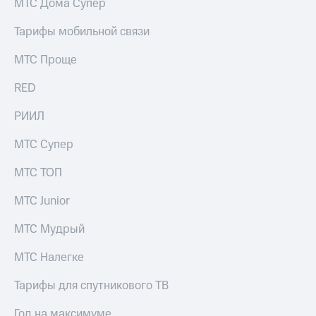
МТС Дома Супер
Тарифы мобильной связи
МТС Проще
RED
РИИЛ
МТС Супер
МТС ТОП
МТС Junior
МТС Мудрый
МТС Налегке
Тарифы для спутникового ТВ
Год на максимуме