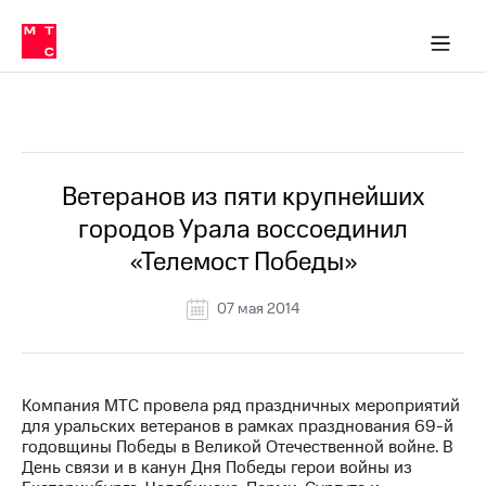
О
сторам и акционерам
Комплаенс и деловая этика
Устойчивое развитие
Медиа-центр
О МТС
О МТС
На главную
компании
О
компании
Стратегия
Стратегия
Все Новости
Карьера
в МТС
Карьера
в МТС
Пресс-
Ветеранов из пяти крупнейших
релизы
История
городов Урала воссоединил
компании
МТС
«Телемост Победы»
о технологиях
Руководство
региона
07 мая 2014
Правовая
информация
Контакты
Компания МТС провела ряд праздничных мероприятий
для уральских ветеранов в рамках празднования 69-й
Медиа-центр
годовщины Победы в Великой Отечественной войне. В
Пресс-
День связи и в канун Дня Победы герои войны из
релизы