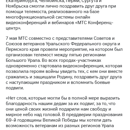
Екатеринбурга, Челябинска, Перми, Сургута и
Ноябрьска смогли лично поздравить друг друга при
МТС
помощи телемоста, реализованного на базе
о технологиях
многофункциональной системы онлайн
видеоконференций и вебинаров «МТС Конференц-
Достижения
центр».
Интервью
7 мая МТС совместно с представителями Советов и
Союзов ветеранов Уральского Федерального округа и
Финансовая
Пермского края провели мероприятие, на котором был
отчетность
организован телемост между пятью регионами
Большого Урала. Во всех городах-участниках
Контакты
одновременно стартовала видеоконференция, которая
позволила героям войны увидеть тех, с кем они вместе
Новости
сражались и защищали Родину, поздравить друг друга
в
с наступающим праздником и вспомнить боевые
регионе
подвиги.
«Нет слов, которые могли бы в полной мере выразить
м и акционерам
Корпоративное
благодарность нашим дедам за их подвиг, за то, что
управление
они ценой своих жизней подарили нам свободу и
мирное небо над головой. В преддверии празднования
Корпоративный
69-й годовщины Великой Победы мы хотели дать
секретарь
возможность ветеранам из разных регионов Урала