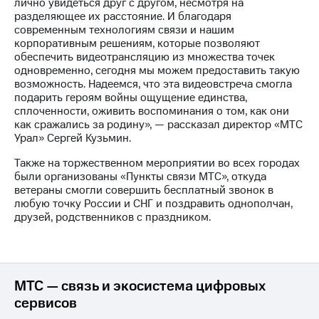
Раскрытие
лично увидеться друг с другом, несмотря на
информации
разделяющее их расстояние. И благодаря
Информация
современным технологиям связи и нашим
акционерам
корпоративным решениям, которые позволяют
Документы
обеспечить видеотрансляцию из множества точек
ПАО
одновременно, сегодня мы можем предоставить такую
"МТС"
возможность. Надеемся, что эта видеовстреча смогла
Собрания
подарить героям войны ощущение единства,
акционеров
сплоченности, оживить воспоминания о том, как они
Личный
как сражались за родину», — рассказал директор «МТС
кабинет
Урал» Сергей Кузьмин.
акционера
Также на торжественном мероприятии во всех городах
Акционерный
были организованы «Пункты связи МТС», откуда
капитал
ветераны смогли совершить бесплатный звонок в
Контроль
любую точку России и СНГ и поздравить однополчан,
и
друзей, родственников с праздником.
аудит
Рынок
акций
Описание
МТС — связь и экосистема цифровых
Программа
приобретения
сервисов
Порядок