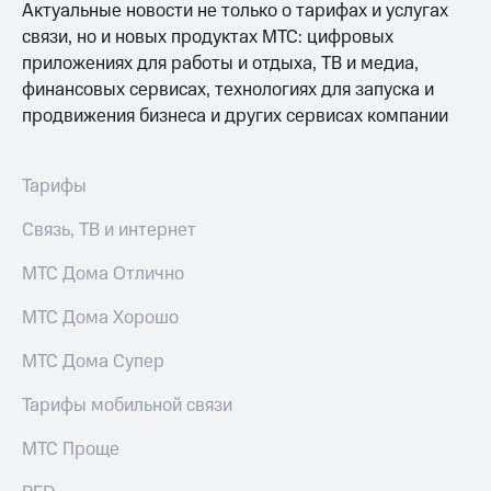
Актуальные новости не только о тарифах и услугах
выкупа
акций
связи, но и новых продуктах МТС: цифровых
Дивиденды
приложениях для работы и отдыха, ТВ и медиа,
Рынок
финансовых сервисах, технологиях для запуска и
облигаций
продвижения бизнеса и других сервисах компании
Описание
Еврооблигации-2023
Уведомление
Тарифы
о
погашении
Связь, ТВ и интернет
именных
облигаций
МТС Дома Отлично
Другое
МТС Дома Хорошо
Регистратор
Реквизиты
МТС Дома Супер
Контакты
йчивое развитие
Тарифы мобильной связи
и деловая этика
На главную
МТС Проще