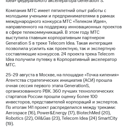
Idea» федерального акселератора Generation S.
МТС
Компания МТС имеет пятилетний опыт работы с
о технологиях
молодыми учеными и предпринимателями в рамках
международного конкурса МТС «Телеком Идея»,
Достижения
направленного на поддержку инновационных проектов
в сфере телекоммуникаций. В этом году МТС
Интервью
выступила главным корпоративным партнером
Generation S в треке Telecom Idea. Такая интеграция
Финансовая
позволила усилить как проектную, так и экспертную
отчетность
составляющие конкурсов. 24 проекта трека Telecom
Idea получили путевку в Корпоративный акселератор
Контакты
МТС.
Новости
25-29 августа в Москве, на площадке «Точка кипения»
в
Агентства стратегических инициатив (АСИ) прошла
регионе
очная сессия первого этапа GenerationS,
организованного РВК. 360 лучших технологических
стартапов России прошли оценку более 100
м и акционерам
Корпоративное
инвесторов, представителей корпораций и экспертов.
управление
По итогам 141 проект распределился между треками:
Aerospace (16), Power&Energy (17), BiotechMed (20),
Корпоративный
Robotics (22), Oil&Gas (23), Telecom Idea (24) SmartCity
секретарь
(19).