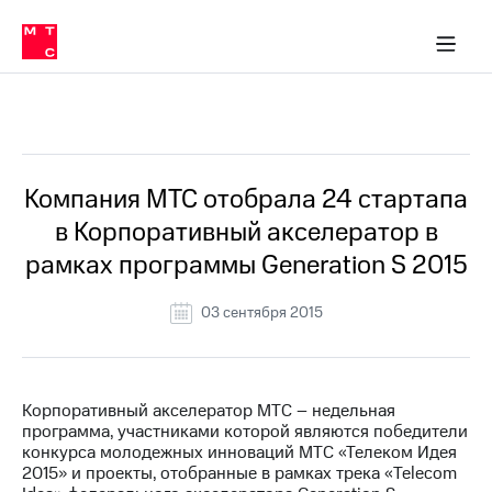
О
сторам и акционерам
Комплаенс и деловая этика
Устойчивое развитие
Медиа-центр
О МТС
О МТС
На главную
компании
О
компании
Стратегия
Стратегия
Все Новости
Карьера
в МТС
Карьера
в МТС
Пресс-
Компания МТС отобрала 24 стартапа
релизы
История
в Корпоративный акселератор в
компании
МТС
рамках программы Generation S 2015
о технологиях
Руководство
региона
03 сентября 2015
Правовая
информация
Контакты
Корпоративный акселератор МТС – недельная
программа, участниками которой являются победители
Медиа-центр
конкурса молодежных инноваций МТС «Телеком Идея
Пресс-
2015» и проекты, отобранные в рамках трека «Telecom
релизы