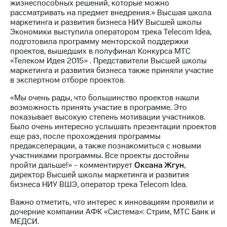
жизнеспособных решений, которые можно
выкупа
рассматривать на предмет внедрения.» Высшая школа
акций
маркетинга и развития бизнеса НИУ Высшей школы
Дивиденды
Экономики выступила оператором трека Telecom Idea,
Рынок
подготовила программу менторской поддержки
облигаций
проектов, вышедших в полуфинал Конкурса МТС
«Телеком Идея 2015» . Представители Высшей школы
Описание
маркетинга и развития бизнеса также приняли участие
Еврооблигации-2023
в экспертном отборе проектов.
Уведомление
о
«Мы очень рады, что большинство проектов нашли
погашении
возможность принять участие в программе. Это
именных
показывает высокую степень мотивации участников.
облигаций
Было очень интересно услышать презентации проектов
Другое
еще раз, после прохождения программы
предакселерации, а также познакомиться с новыми
Регистратор
участниками программы. Все проекты достойны
Реквизиты
пройти дальше!» - комментирует
Оксана Жгун
,
Контакты
директор Высшей школы маркетинга и развития
йчивое развитие
бизнеса НИУ ВШЭ, оператор трека Telecom Idea.
и деловая этика
На главную
Важно отметить, что интерес к инновациям проявили и
дочерние компании АФК «Система»: Стрим, МТС Банк и
МЕДСИ.