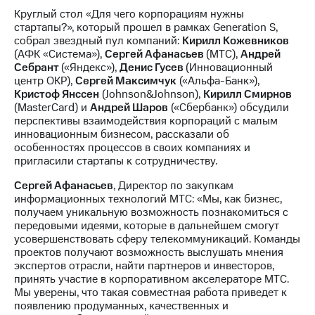
Раскрытие
Круглый стол «Для чего корпорациям нужны
информации
стартапы?», который прошел в рамках Generation S,
Информация
собрал звездный пул компаний:
Кирилл Кожевников
акционерам
(АФК «Система»),
Сергей Афанасьев
(МТС),
Андрей
Документы
Себрант
(«Яндекс»),
Денис Гусев
(Инновационный
ПАО
центр ОКР),
Сергей Максимчук
(«Альфа-Банк»),
"МТС"
Кристоф Янссен
(Johnson&Johnson),
Кирилл Смирнов
Собрания
(MasterCard) и
Андрей Шаров
(«Сбербанк») обсудили
акционеров
перспективы взаимодействия корпораций с малым
Личный
инновационным бизнесом, рассказали об
кабинет
особенностях процессов в своих компаниях и
акционера
пригласили стартапы к сотрудничеству.
Акционерный
капитал
Сергей Афанасьев
, Директор по закупкам
Контроль
информационных технологий МТС: «Мы, как бизнес,
и
получаем уникальную возможность познакомиться с
аудит
передовыми идеями, которые в дальнейшем смогут
Рынок
усовершенствовать сферу телекоммуникаций. Команды
акций
проектов получают возможность выслушать мнения
экспертов отрасли, найти партнеров и инвесторов,
Описание
принять участие в корпоративном акселераторе МТС.
Программа
Мы уверены, что такая совместная работа приведет к
приобретения
появлению продуманных, качественных и
Порядок