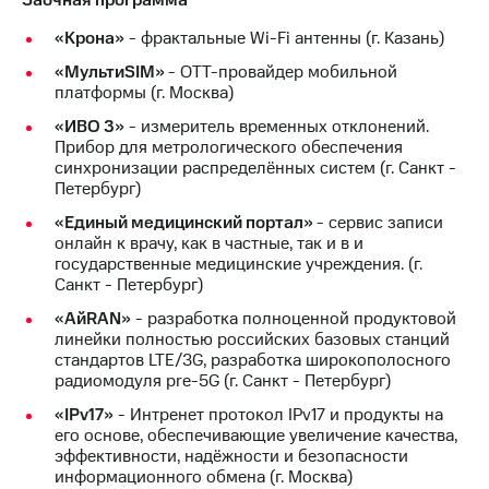
Заочная программа
«Крона»
- фрактальные Wi-Fi антенны (г. Казань)
«МультиSIM»
- OTT-провайдер мобильной
платформы (г. Москва)
«ИВО 3»
- измеритель временных отклонений.
Прибор для метрологического обеспечения
синхронизации распределённых систем (г. Санкт -
Петербург)
«Единый медицинский портал»
- сервис записи
онлайн к врачу, как в частные, так и в и
государственные медицинские учреждения. (г.
Санкт - Петербург)
«АйRAN»
- разработка полноценной продуктовой
линейки полностью российских базовых станций
стандартов LTE/3G, разработка широкополосного
радиомодуля pre-5G (г. Санкт - Петербург)
«IPv17»
- Интренет протокол IPv17 и продукты на
его основе, обеспечивающие увеличение качества,
эффективности, надёжности и безопасности
информационного обмена (г. Москва)