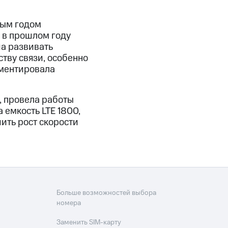
дым годом
 в прошлом году
ча развивать
тву связи, особенно
мментировала
, провела работы
 емкость LTE 1800,
ить рост скорости
Больше возможностей выбора
номера
Заменить SIM-карту