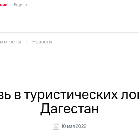
ании
Еще
ТС
Пресс-релизы
МТС о технологиях
ТС
История компании
Руководство региона
Правова
стижения
Интервью
Финансовая отчетность
Конта
 и отчеты
Новости
тивный секретарь
Раскрытие информации
Информа
ный кабинет акционера
Акционерный капитал
Конт
Порядок выкупа акций
Дивиденды
Рынок облигаци
 погашении именных облигаций
Другое
Регистрато
ь в туристических л
Дагестан
10 мая 2022