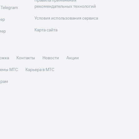
Правила применения
рекомендательных технологий
 Telegram
Условия использования сервиса
мер
Карта сайта
мер
ржка
Контакты
Новости
Акции
стемы МТС
Карьера в МТС
орам