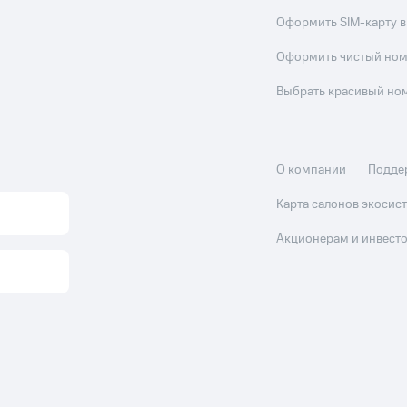
Оформить SIM-карту в
Оформить чистый но
Выбрать красивый но
О компании
Подде
Карта салонов экоси
Акционерам и инвест