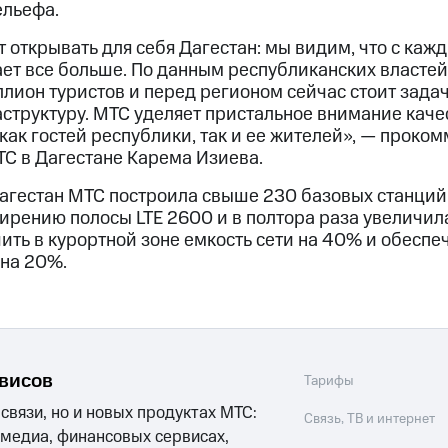
ельефа.
 открывать для себя Дагестан: мы видим, что с каж
т все больше. По данным республиканских властей
лион туристов и перед регионом сейчас стоит зада
структуру. МТС уделяет пристальное внимание качес
как гостей республики, так и ее жителей», — проко
С в Дагестане Карема Изиева.
Дагестан МТС построила свыше 230 базовых станций
рению полосы LTE 2600 и в полтора раза увеличила
ить в курортной зоне емкость сети на 40% и обеспеч
 на 20%.
рвисов
Тарифы
 связи, но и новых продуктах МТС:
Связь, ТВ и интернет
 медиа, финансовых сервисах,