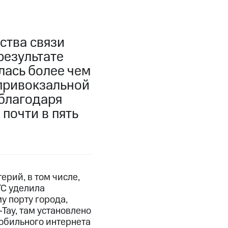
ства связи
результате
лась более чем
 привокзальной
 благодаря
почти в пять
рий, в том числе,
С уделила
у порту города,
Тау, там установлено
мобильного интернета