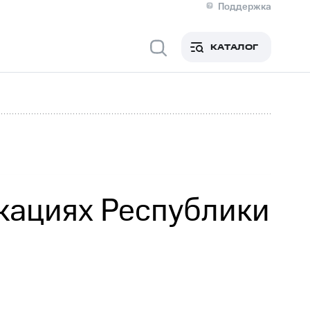
Поддержка
О МТС
я информация
Контакты
КАТАЛОГ
Медиа-центр
кты
Новости в регионе
Инвесторам и акционерам
ция акционерам
Документы
роль и аудит
Рынок акций
й
Описание
р
Реквизиты
Контакты
Устойчивое развитие
Комплаенс и деловая этика
На главную
окациях Республики