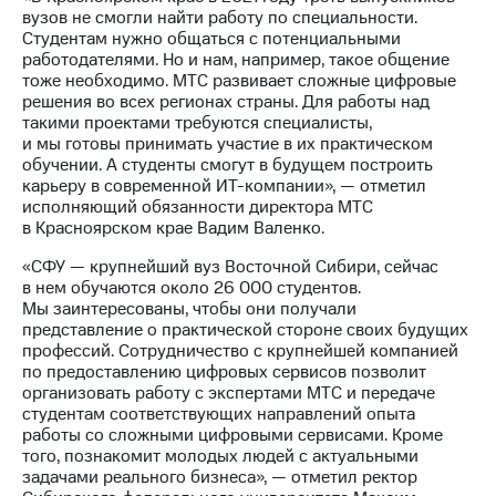
Раскрытие
вузов не смогли найти работу по специальности.
информации
Студентам нужно общаться с потенциальными
Информация
работодателями. Но и нам, например, такое общение
акционерам
тоже необходимо. МТС развивает сложные цифровые
Документы
решения во всех регионах страны. Для работы над
ПАО
такими проектами требуются специалисты,
"МТС"
и мы готовы принимать участие в их практическом
Собрания
обучении. А студенты смогут в будущем построить
акционеров
карьеру в современной ИТ-компании», — отметил
Личный
исполняющий обязанности директора МТС
кабинет
в Красноярском крае Вадим Валенко.
акционера
Акционерный
«СФУ — крупнейший вуз Восточной Сибири, сейчас
капитал
в нем обучаются около 26 000 студентов.
Контроль
Мы заинтересованы, чтобы они получали
и
представление о практической стороне своих будущих
аудит
профессий. Сотрудничество с крупнейшей компанией
Рынок
по предоставлению цифровых сервисов позволит
акций
организовать работу с экспертами МТС и передаче
студентам соответствующих направлений опыта
Описание
работы со сложными цифровыми сервисами. Кроме
Программа
того, познакомит молодых людей с актуальными
приобретения
задачами реального бизнеса», — отметил ректор
Порядок