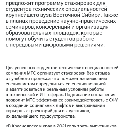
предложит программу стажировок для
студентов технических специальностей
МТС
крупнейшего вуза Восточной Сибири. Также
о технологиях
в планах проведение научно-практических
Достижения
семинаров, конференций и организация
образовательных площадок, которые
Интервью
помогут обучить студентов работе
с передовыми цифровыми решениями.
Финансовая
отчетность
Контакты
Для успешных студентов технических специальностей
компания МТС организует стажировки без отрыва
Новости
от учебного процесса, что поможет начинающим
в
специалистам определиться со специализацией
регионе
и адаптироваться к реальным условиям работы
в технической и ИТ- сферах. Подписание соглашения
м и акционерам
позволит МТС эффективнее взаимодействовать с СФУ
Корпоративное
в создании социальных лифтов и выстраивании
управление
карьерных траекторий для выпускников,
их дальнейшего трудоустройства.
Корпоративный
секретарь
«В Красноярском крае в 2021 году треть выпускников