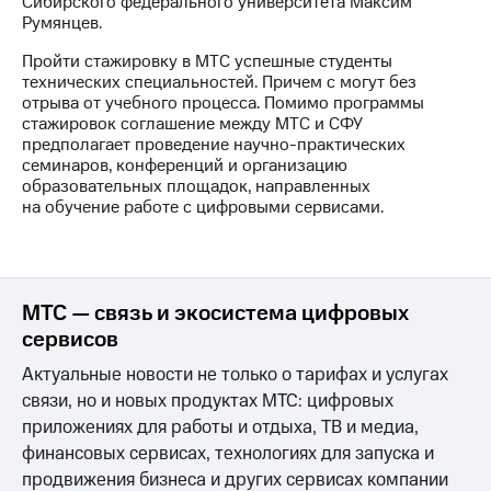
Сибирского федерального университета Максим
выкупа
Румянцев.
акций
Дивиденды
Пройти стажировку в МТС успешные студенты
Рынок
технических специальностей. Причем с могут без
облигаций
отрыва от учебного процесса. Помимо программы
стажировок соглашение между МТС и СФУ
Описание
предполагает проведение научно-практических
Еврооблигации-2023
семинаров, конференций и организацию
Уведомление
образовательных площадок, направленных
о
на обучение работе с цифровыми сервисами.
погашении
именных
облигаций
Другое
МТС — связь и экосистема цифровых
Регистратор
сервисов
Реквизиты
Контакты
Актуальные новости не только о тарифах и услугах
йчивое развитие
связи, но и новых продуктах МТС: цифровых
и деловая этика
приложениях для работы и отдыха, ТВ и медиа,
На главную
финансовых сервисах, технологиях для запуска и
продвижения бизнеса и других сервисах компании