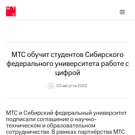
О
сторам и акционерам
Комплаенс и деловая этика
Устойчивое развитие
Медиа-центр
О МТС
О МТС
На главную
компании
О
компании
Стратегия
Стратегия
Все Новости
Карьера
в МТС
Карьера
в МТС
Пресс-
МТС обучит студентов Сибирского
релизы
История
федерального университета работе с
компании
МТС
цифрой
о технологиях
Руководство
региона
03 августа 2022
Правовая
информация
Контакты
МТС и Сибирский федеральный университет
подписали соглашение о научно-
Медиа-центр
техническом и образовательном
Пресс-
сотрудничестве. В рамках партнёрства МТС
релизы