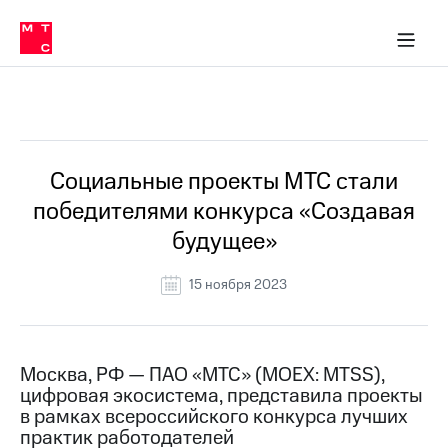
О
сторам и акционерам
Комплаенс и деловая этика
Устойчивое развитие
Медиа-центр
О МТС
О МТС
На главную
компании
О
компании
Стратегия
Стратегия
Все Новости
Карьера
в МТС
Карьера
в МТС
Пресс-
Социальные проекты МТС стали
релизы
История
победителями конкурса «Создавая
компании
МТС
будущее»
о технологиях
Руководство
региона
15 ноября 2023
Правовая
информация
Контакты
Москва, РФ — ПАО «МТС» (MOEX: MTSS),
цифровая экосистема, представила проекты
Медиа-центр
в рамках всероссийского конкурса лучших
Пресс-
практик работодателей
релизы