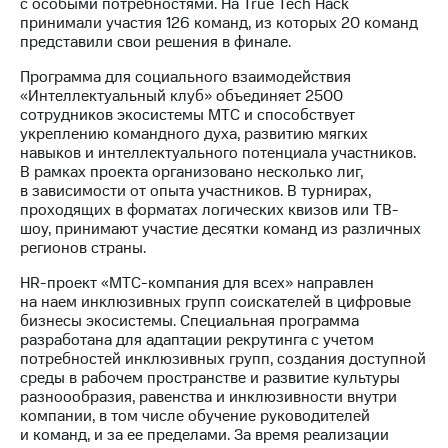
Раскрытие
с особыми потребностями. На True Tech Hack
информации
принимали участия 126 команд, из которых 20 команд
Информация
представили свои решения в финале.
акционерам
Программа для социального взаимодействия
Документы
«Интеллектуальный клуб» объединяет 2500
ПАО
сотрудников экосистемы МТС и способствует
"МТС"
укреплению командного духа, развитию мягких
Собрания
навыков и интеллектуального потенциала участников.
акционеров
В рамках проекта организовано несколько лиг,
Личный
в зависимости от опыта участников. В турнирах,
кабинет
проходящих в форматах логических квизов или ТВ-
акционера
шоу, принимают участие десятки команд из различных
Акционерный
регионов страны.
капитал
Контроль
HR-проект «МТС-компания для всех» направлен
и
на наем инклюзивных групп соискателей в цифровые
аудит
бизнесы экосистемы. Специальная программа
Рынок
разработана для адаптации рекрутинга с учетом
акций
потребностей инклюзивных групп, создания доступной
среды в рабочем пространстве и развитие культуры
Описание
разноообразия, равенства и инклюзивности внутри
Программа
компании, в том числе обучение руководителей
приобретения
и команд, и за ее пределами. За время реализации
Порядок