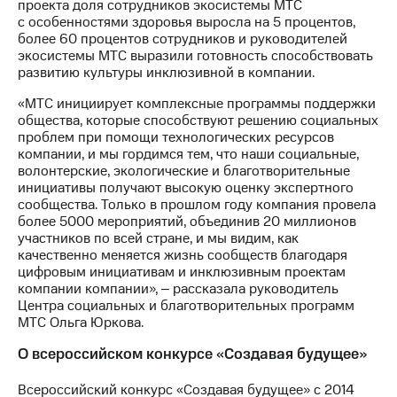
проекта доля сотрудников экосистемы МТС
выкупа
с особенностями здоровья выросла на 5 процентов,
акций
более 60 процентов сотрудников и руководителей
Дивиденды
экосистемы МТС выразили готовность способствовать
Рынок
развитию культуры инклюзивной в компании.
облигаций
«МТС инициирует комплексные программы поддержки
Описание
общества, которые способствуют решению социальных
Еврооблигации-2023
проблем при помощи технологических ресурсов
Уведомление
компании, и мы гордимся тем, что наши социальные,
о
волонтерские, экологические и благотворительные
погашении
инициативы получают высокую оценку экспертного
именных
сообщества. Только в прошлом году компания провела
облигаций
более 5000 мероприятий, объединив 20 миллионов
Другое
участников по всей стране, и мы видим, как
качественно меняется жизнь сообществ благодаря
Регистратор
цифровым инициативам и инклюзивным проектам
Реквизиты
компании компании», ‒ рассказала руководитель
Контакты
Центра социальных и благотворительных программ
йчивое развитие
МТС Ольга Юркова.
и деловая этика
На главную
О всероссийском конкурсе «Создавая будущее»
Всероссийский конкурс «Создавая будущее» с 2014