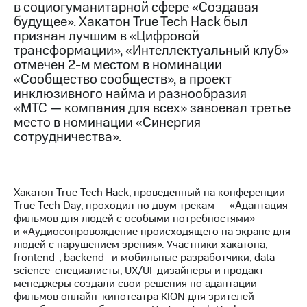
в социогуманитарной сфере «Создавая
будущее». Хакатон True Tech Hack был
МТС
признан лучшим в «Цифровой
о технологиях
трансформации», «Интеллектуальный клуб»
Достижения
отмечен 2-м местом в номинации
«Сообщество сообществ», а проект
Интервью
инклюзивного найма и разнообразия
«МТС — компания для всех» завоевал третье
Финансовая
место в номинации «Синергия
отчетность
сотрудничества».
Контакты
Новости
в
Хакатон True Tech Hack, проведенный на конференции
регионе
True Tech Day, проходил по двум трекам — «Адаптация
фильмов для людей с особыми потребностями»
и «Аудиосопровождение происходящего на экране для
м и акционерам
Корпоративное
людей с нарушением зрения». Участники хакатона,
управление
frontend-, backend- и мобильные разработчики, data
science-специалисты, UX/UI-дизайнеры и продакт-
Корпоративный
менеджеры создали свои решения по адаптации
секретарь
фильмов онлайн-кинотеатра KION для зрителей