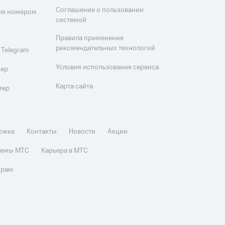
Соглашение о пользовании
оим номером
системой
Правила применения
рекомендательных технологий
 Telegram
Условия использования сервиса
мер
Карта сайта
мер
ржка
Контакты
Новости
Акции
стемы МТС
Карьера в МТС
орам