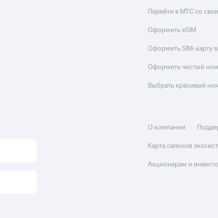
Перейти в МТС со св
Оформить eSIM
Оформить SIM-карту в
Оформить чистый но
Выбрать красивый но
О компании
Подде
Карта салонов экоси
Акционерам и инвест