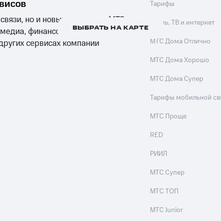
рвисов
Тарифы
 связи, но и новых продуктах МТС:
Связь, ТВ и интернет
ВЫБРАТЬ НА КАРТЕ
 медиа, финансовых сервисах,
МТС Дома Отлично
 других сервисах компании
МТС Дома Хорошо
МТС Дома Супер
Тарифы мобильной св
МТС Проще
RED
РИИЛ
МТС Супер
МТС ТОП
МТС Junior