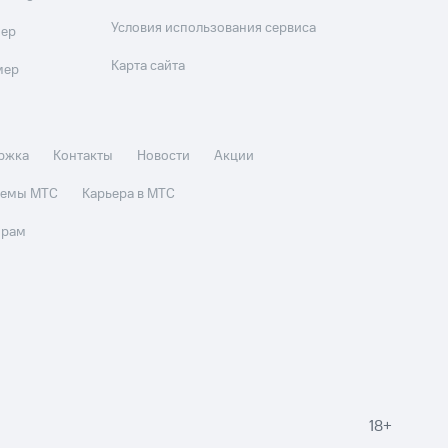
Условия использования сервиса
мер
Карта сайта
мер
ржка
Контакты
Новости
Акции
стемы МТС
Карьера в МТС
орам
18+