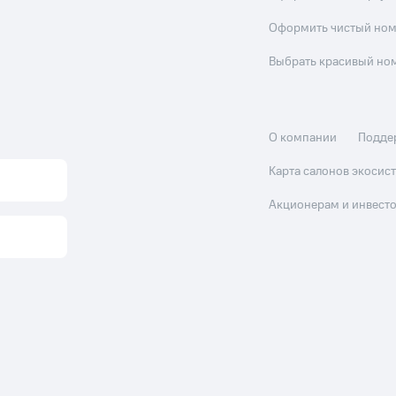
Оформить чистый но
Выбрать красивый но
О компании
Подде
Карта салонов экоси
Акционерам и инвест