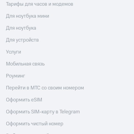
выкупа
Тарифы для часов и модемов
акций
Дивиденды
Для ноутбука мини
Рынок
облигаций
Для ноутбука
Описание
Для устройств
Еврооблигации-2023
Уведомление
Услуги
о
погашении
Мобильная связь
именных
облигаций
Роуминг
Другое
Перейти в МТС со своим номером
Регистратор
Реквизиты
Оформить eSIM
Контакты
йчивое развитие
Оформить SIM-карту в Telegram
и деловая этика
На главную
Оформить чистый номер