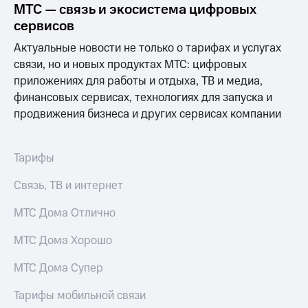
МТС — связь и экосистема цифровых
МТС
сервисов
о технологиях
Актуальные новости не только о тарифах и услугах
Достижения
связи, но и новых продуктах МТС: цифровых
приложениях для работы и отдыха, ТВ и медиа,
Интервью
финансовых сервисах, технологиях для запуска и
продвижения бизнеса и других сервисах компании
Финансовая
отчетность
Контакты
Тарифы
Новости
Связь, ТВ и интернет
в
регионе
МТС Дома Отлично
м и акционерам
МТС Дома Хорошо
Корпоративное
управление
МТС Дома Супер
Корпоративный
Тарифы мобильной связи
секретарь