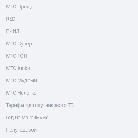
Раскрытие
МТС Проще
информации
Информация
RED
акционерам
Документы
ПАО
РИИЛ
"МТС"
Собрания
МТС Супер
акционеров
Личный
МТС ТОП
кабинет
акционера
МТС Junior
Акционерный
капитал
МТС Мудрый
Контроль
и
МТС Налегке
аудит
Рынок
Тарифы для спутникового ТВ
акций
Год на максимуме
Описание
Программа
Полугодовой
приобретения
Порядок